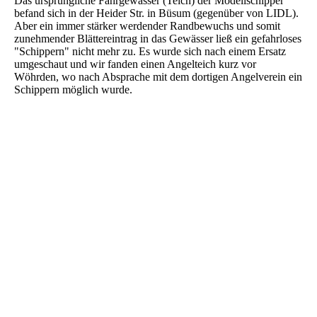
Das ursprüngliche Fahrgewässer (Teich) der Modellschipper
befand sich in der Heider Str. in Büsum (gegenüber von LIDL).
Aber ein immer stärker werdender Randbewuchs und somit
zunehmender Blättereintrag in das Gewässer ließ ein gefahrloses
"Schippern" nicht mehr zu. Es wurde sich nach einem Ersatz
umgeschaut und wir fanden einen Angelteich kurz vor
Wöhrden, wo nach Absprache mit dem dortigen Angelverein ein
Schippern möglich wurde.
___________________________________________________